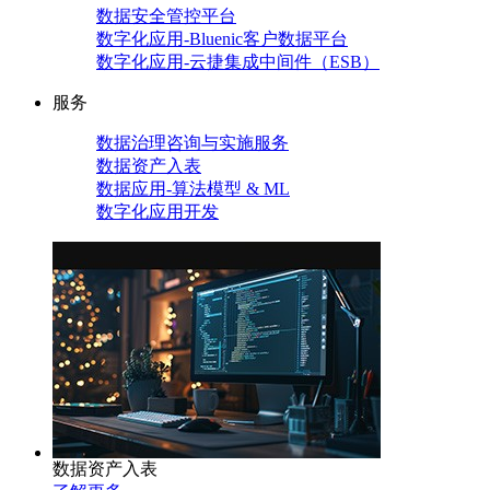
数据安全管控平台
数字化应用-Bluenic客户数据平台
数字化应用-云捷集成中间件（ESB）
服务
数据治理咨询与实施服务
数据资产入表
数据应用-算法模型 & ML
数字化应用开发
数据资产入表