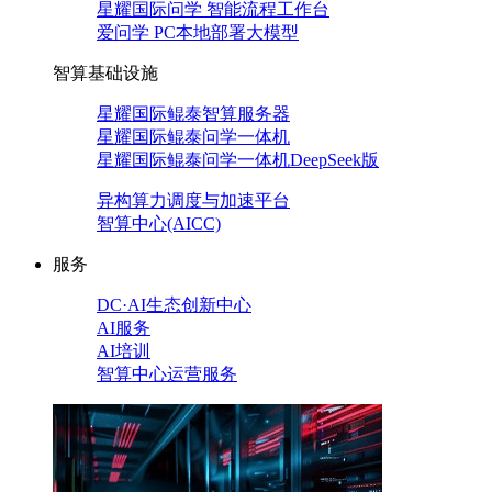
星耀国际问学 智能流程工作台
爱问学 PC本地部署大模型
智算基础设施
星耀国际鲲泰智算服务器
星耀国际鲲泰问学一体机
星耀国际鲲泰问学一体机DeepSeek版
异构算力调度与加速平台
智算中心(AICC)
服务
DC·AI生态创新中心
AI服务
AI培训
智算中心运营服务