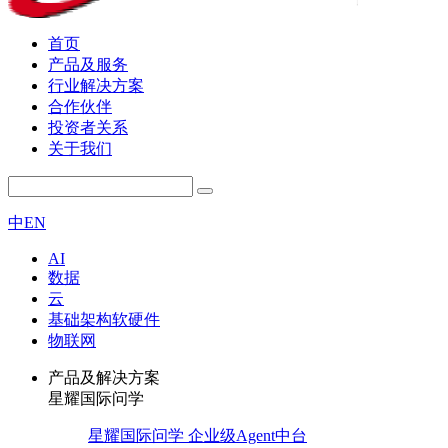
首页
产品及服务
行业解决方案
合作伙伴
投资者关系
关于我们
中
EN
AI
数据
云
基础架构软硬件
物联网
产品及解决方案
星耀国际问学
星耀国际问学 企业级Agent中台