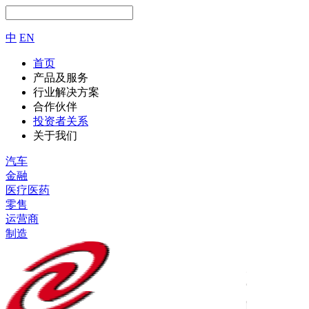
中
EN
首页
产品及服务
行业解决方案
合作伙伴
投资者关系
关于我们
汽车
金融
医疗医药
零售
运营商
制造