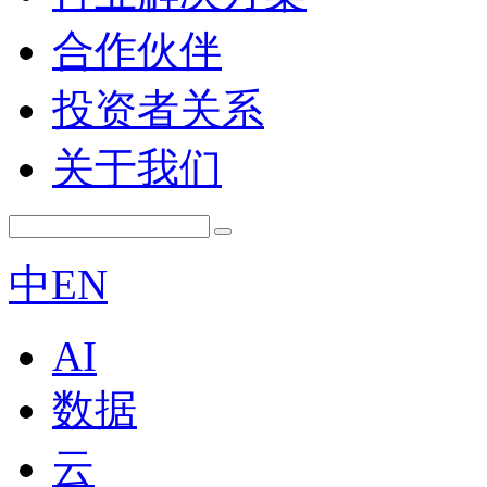
合作伙伴
投资者关系
关于我们
中
EN
AI
数据
云