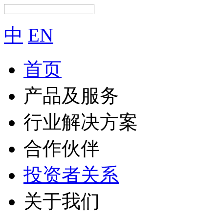
中
EN
首页
产品及服务
行业解决方案
合作伙伴
投资者关系
关于我们