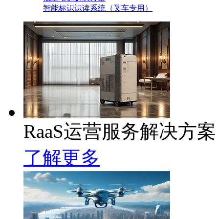
智能标识识读系统（叉车专用）
RaaS运营服务解决方案
了解更多