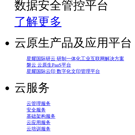
数据安全管控平台
了解更多
云原生产品及应用平台
星耀国际研云 研制一体化工业互联网解决方案
磐云 云原生PaaS平台
星耀国际云印 数字化文印管理平台
云服务
云管理服务
安全服务
基础架构服务
云应用服务
云培训服务