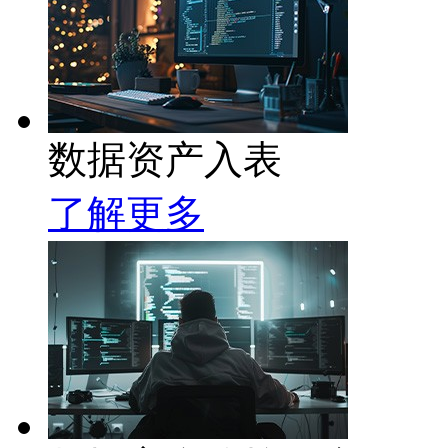
数据资产入表
了解更多