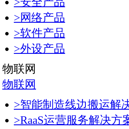
>安全产品
>网络产品
>软件产品
>外设产品
物联网
物联网
>智能制造线边搬运解
>RaaS运营服务解决方