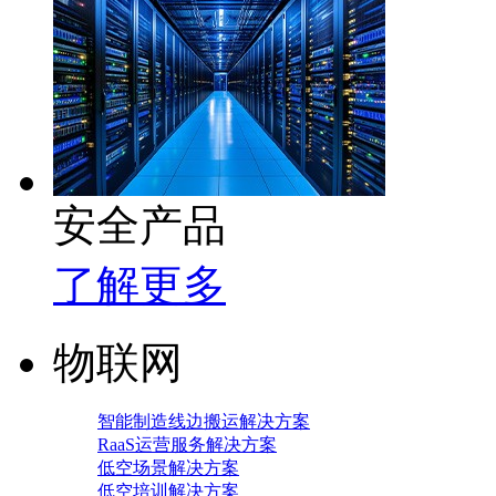
安全产品
了解更多
物联网
智能制造线边搬运解决方案
RaaS运营服务解决方案
低空场景解决方案
低空培训解决方案