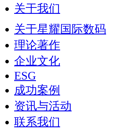
关于我们
关于星耀国际数码
理论著作
企业文化
ESG
成功案例
资讯与活动
联系我们