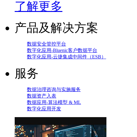
了解更多
产品及解决方案
数据安全管控平台
数字化应用-Bluenic客户数据平台
数字化应用-云捷集成中间件（ESB）
服务
数据治理咨询与实施服务
数据资产入表
数据应用-算法模型 & ML
数字化应用开发