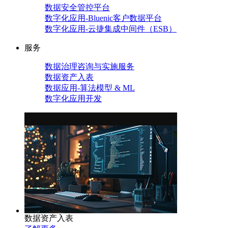
数据安全管控平台
数字化应用-Bluenic客户数据平台
数字化应用-云捷集成中间件（ESB）
服务
数据治理咨询与实施服务
数据资产入表
数据应用-算法模型 & ML
数字化应用开发
数据资产入表