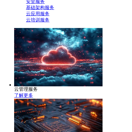
安全服务
基础架构服务
云应用服务
云培训服务
云管理服务
了解更多