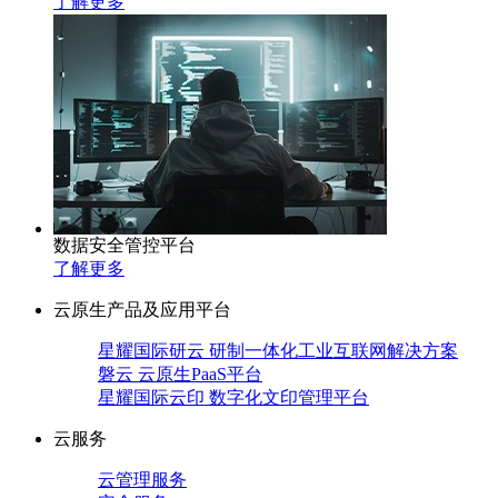
了解更多
数据安全管控平台
了解更多
云原生产品及应用平台
星耀国际研云 研制一体化工业互联网解决方案
磐云 云原生PaaS平台
星耀国际云印 数字化文印管理平台
云服务
云管理服务