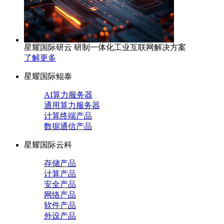
星耀国际研云 研制一体化工业互联网解决方案
了解更多
星耀国际鲲泰
AI算力服务器
通用算力服务器
计算终端产品
数据通信产品
星耀国际云科
存储产品
计算产品
安全产品
网络产品
软件产品
外设产品